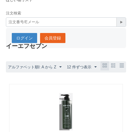
注文検索
ログイン
会員登録
イーエフセブン
アルファベット順l: A から Z
12 件ずつ表示